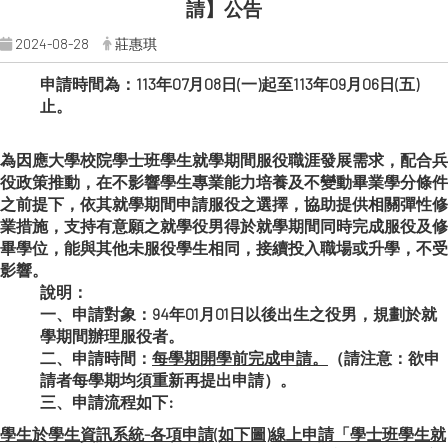
請】公告
2024-08-28
莊惠琪
申請時間為：113年07月08日(一)起至113年09月06日(五)
止。
為因應大學校院學士班學生就學期間服役職涯發展需求，配合兵
役政策推動，在不影響學生專業能力培養及不變動畢業學分條件
之前提下，依其就學期間申請服役之選擇，協助提供相關彈性修
業措施，支持有意願之就學役男得於就學期間同時完成服役及修
畢學位，能與其他未服役學生相同，接續投入職場或升學，不受
影響。
說明：
一、
申請對象：
94
年01月01日以後出生之役男，規劃於就
學期間辦理服役者。
二、
申請時間：
每學期開學前完成申請。
（請注意：欲申
請者每學期均須重新再提出申請）。
三、
申請流程如下:
學生於學生資訊系統-各項申請(如下圖)線上申請「學士班學生就