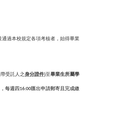
並通過本校規定各項考核者，始得畢業
攜帶受託人之
身分證件
)
至
畢業生所屬學
）
，每週四
匯出申請郵寄且完成繳
16:00