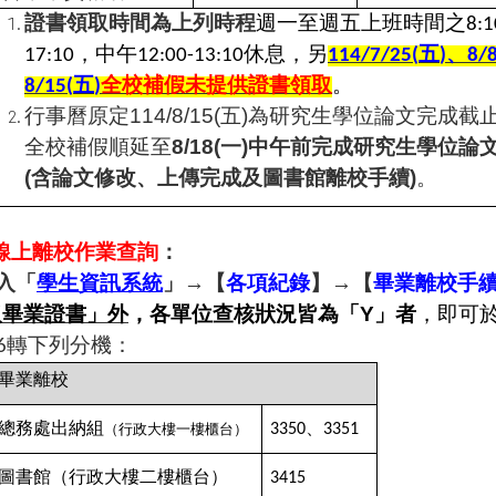
證書領取時間為上列時程
週一至週五上班時間之
8:1
，中午
休息，另
五
、
17:10
12:00-13:10
114/7/25(
)
8/8
五
全校補假未提供證書領取
。
8/15(
)
行事曆原定
114/8/15(
五
)
為研究生學位論文完成截
全校補假順延至
8/18(
一
)
中午前完成研究生學位論
(
含論文修改、上傳完成及圖書館離校手續
)
。
線上離校作業查詢
：
入「
學生資訊系統
」
→
【
各項紀錄
】
→
【
畢業離校手
取畢業證書」外
，各單位查核狀況皆為「
Y
」者
，即可
轉下列分機：
6
畢業離校
總務處出納組
、
（行政大樓一樓櫃台）
3350
3351
圖書館（行政大樓二樓櫃台）
3415