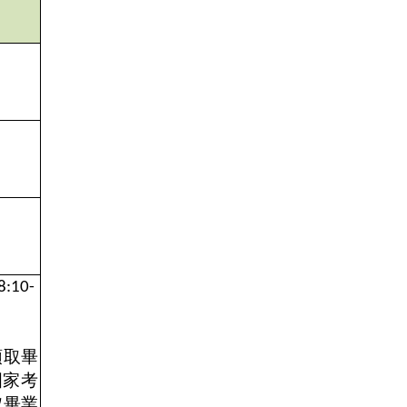
8:10-
領取畢
國家考
取畢業