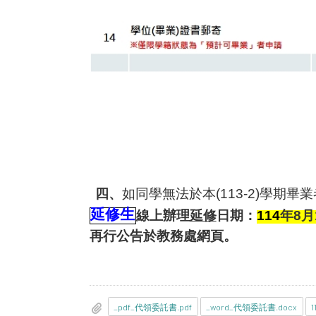
四、
如同學無法於本
(113-2)
學期畢業
延修生
線上辦理
延修
日期：
114
年
8
月
再行公告於教務處網頁。
_pdf_代領委託書.pdf
_word_代領委託書.docx