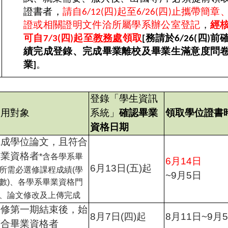
證書者，
請自
四
起至
四
止攜帶簡章
6/12(
)
6/26(
)
證或相關證明文件洽所屬學系辦公室登記
，
經
可自
四
起至
教務處
領取
務請於
四
前
7/3(
)
[
6/26(
)
績完成登錄、完成畢業離校及畢業生滿意度問
業
。
]
登錄「學生資訊
適用對象
系統」
確認畢業
領取學位證書
資格日期
完成學位論文，且符合
畢業資格者
*
含各學系畢
6
月
14
日
6
月
13
日
(
五
)
起
所需必選修課程成績
(
學
~9
月
5
日
數
)
、各學系畢業資格門
、論文修改及上傳完成
暑修第一期結束後，始
8
月
7
日
(
四
)
起
8
月
11
日
~9
月
5
符合畢業資格者