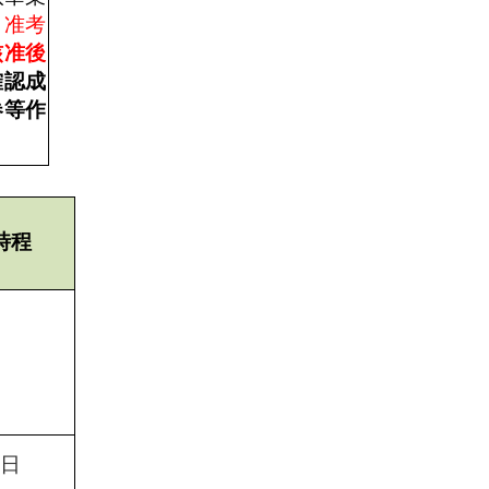
、准考
核准後
確認成
卷等作
時程
日