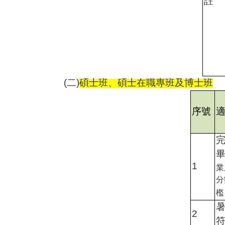
註
(
二
)
碩士班、碩士在職專班及博士班
序號
1
業
分
檻
2