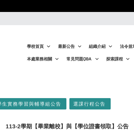
:::
:::
學校首頁
最新公告
組織介紹
法令規
本處業務相關
常見問題Q&A
探索課程
學生實務學習與輔導組公告
選課行程公告
113-2
學期【畢業離校】與【學位證書領取】公告