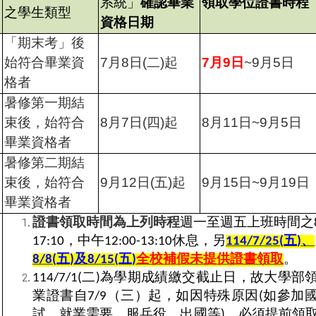
系統」
確認畢業
領取學位證書時程
之學生類型
資格日期
「期末考」後
始符合畢業資
7
月
8
日
(
二
)
起
7
月
9
日
~9
月
5
日
格者
暑修第一期結
束後，始符合
8
月
7
日
(
四
)
起
8
月
11
日
~9
月
5
日
畢業資格者
暑修第二期結
束後，始符合
9
月
12
日
(
五
)
起
9
月
15
日
~9
月
19
日
畢業資格者
證書領取時間為上列時程
週一至週五上班時間之
，中午
休息，另
五
、
17:10
12:00-13:10
114/7/25(
)
五
及
五
全校補假未提供證書領取
。
8/8(
)
8/15(
)
二
為學期成績繳交截止日，故大學部
114/7/1(
)
業證書自
（三）起，如因特殊原因
如參加
7/9
(
試、就業需要、服兵役、出國等
，必須提前領
)