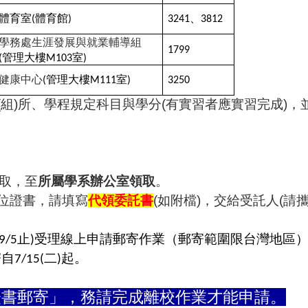
體育室
體育館
、
(
)
3241
3812
學務處生涯發展與就業輔導組
1799
管理大樓
室
(
M103
)
健康中心
管理大樓
室
(
M111
)
3250
(
組
)
所、學程規定科目與學分
(
有實習者應實習完成
)
，
取，至
所屬學系辦公室領取
。
位證書，請填寫
代領委託書
(
如附檔
)
，交給受託人
(
請
止
受理線上申請
郵寄
作業
（郵寄範圍限台灣地區
9/5
)
寄自
二
起。
7/15(
)
證書郵寄」，務請完成離校作業才能申請。