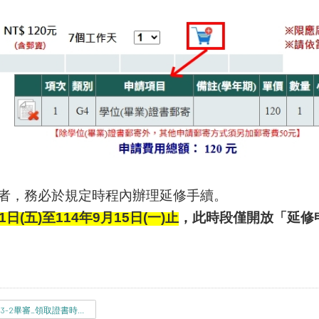
者，務必於規定時程內辦理延修手續。
1
日
(
五
)
至
114
年
9
月
15
日
(
一
)
止
，此時段僅開放「延修
113-2畢審_領取證書時程-一頁版.pdf