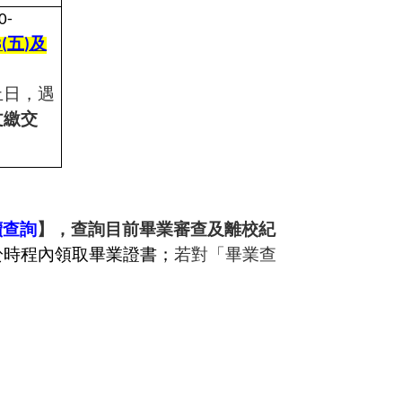
0-
五
及
(
)
止日，遇
文繳交
續查詢
】，查詢目前畢業審查及離校紀
於時程內領取畢業證書；
若對「畢業查