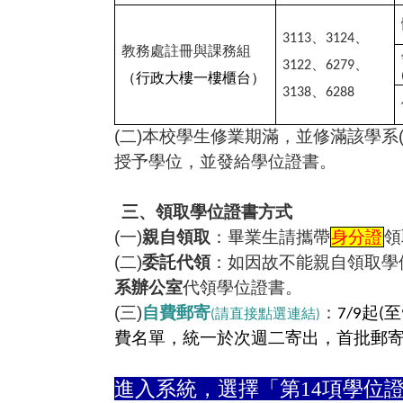
、
、
3113
3124
教務處註冊與課務組
、
、
3122
6279
（行政大樓一樓櫃台）
、
3138
6288
(
二
)
本校學生修業期滿，並修滿該學系
授予學位，並發給學位證書。
三、
領取學位證書方式
(
一
)
親自領取
：畢業生請攜帶
身分證
領
(
二
)
委託代領
：如因故不能親自領取學
系辦公室
代領學位證書。
(
三
)
自費郵寄
：
起
至
7/9
(
(請直接點選連結)
費名單，統一於次週二寄出，首批郵
進入系統，選擇「第14項學位