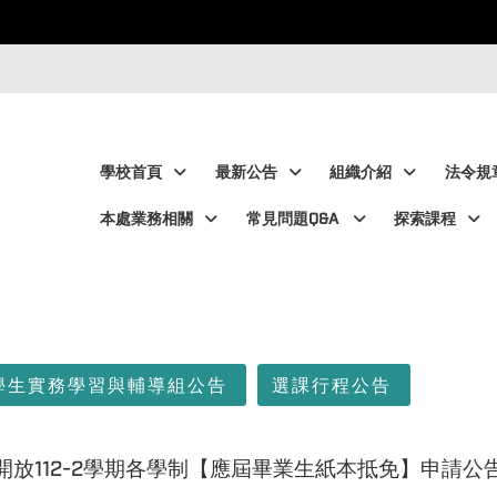
:::
:::
學校首頁
最新公告
組織介紹
法令規
本處業務相關
常見問題Q&A
探索課程
學生實務學習與輔導組公告
選課行程公告
開放112-2學期各學制【應屆畢業生紙本抵免】申請公