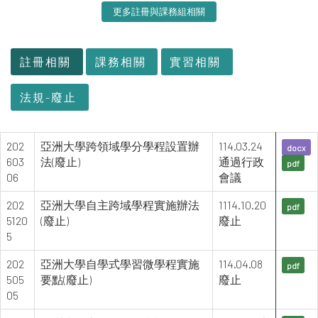
更多註冊與課務組相關
:::
註冊相關
課務相關
實習相關
法規-廢止
202
亞洲大學跨領域學分學程設置辦
114.03.24
docx
603
法(廢止)
通過行政
pdf
06
會議
202
亞洲大學自主跨域學程實施辦法
1114.10.20
pdf
5120
(廢止)
廢止
5
202
亞洲大學自學式學習微學程實施
114.04.08
pdf
505
要點(廢止)
廢止
05