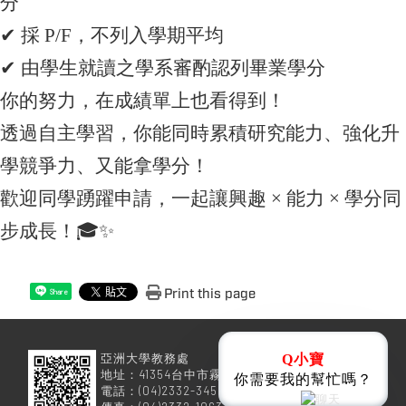
分
✔
採 P/F，不列入學期平均
✔
由學生就讀之學系審酌認列畢業學分
你的努力，在成績單上也看得到！
透過自主學習，你能同時累積研究能力、強化升
學競爭力、
又能拿學分！
歡迎同學踴躍申請，一起讓興趣 × 能力 × 學分同
步成長
！
🎓
✨
Print this page
Share
亞洲大學教務處
Q小寶
地址：41354台中市霧峰區柳豐路500號
你需要我的幫忙嗎？
電話：(04)2332-3456