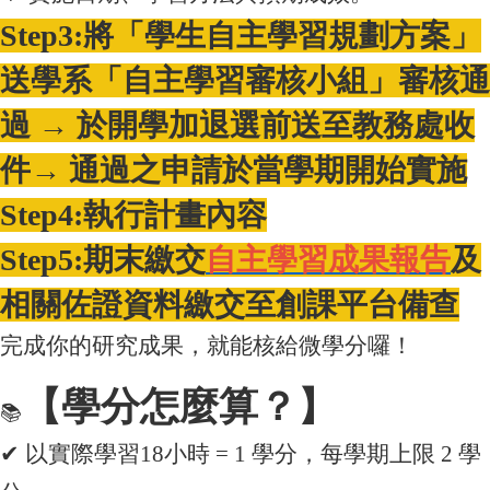
Step3:
將「學生自主學習規劃方案」
送學系「
自主學習審核小組」審核通
過 → 於開學加退選前送至教務處收
件
→ 通過之申請於當學期開始實施
Step4:
執行計畫內容
Step5:
期末繳交
自主學習成果報告
及
相關佐證
資料繳交至創課平台備查
完成你的研究成果，就能核給微學分囉！
【學分怎麼算？】
📚
✔
以實際學習18小時 = 1 學分，每學期上限 2 學