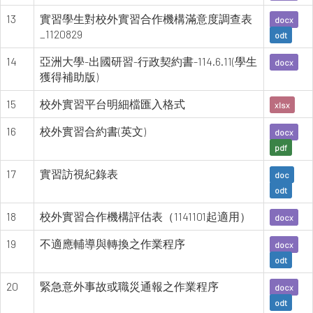
13
實習學生對校外實習合作機構滿意度調查表
docx
_1120829
odt
14
亞洲大學-出國研習-行政契約書-114.6.11(學生
docx
獲得補助版)
15
校外實習平台明細檔匯入格式
xlsx
16
校外實習合約書(英文)
docx
pdf
17
實習訪視紀錄表
doc
odt
18
校外實習合作機構評估表（1141101起適用）
docx
19
不適應輔導與轉換之作業程序
docx
odt
20
緊急意外事故或職災通報之作業程序
docx
odt