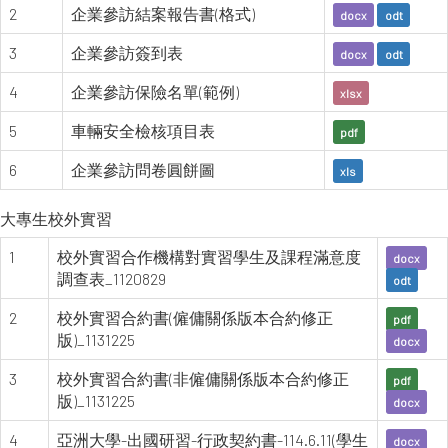
2
企業參訪結案報告書(格式)
docx
odt
3
企業參訪簽到表
docx
odt
4
企業參訪保險名單(範例)
xlsx
5
車輛安全檢核項目表
pdf
6
企業參訪問卷圓餅圖
xls
大專生校外實習
1
校外實習合作機構對實習學生及課程滿意度
docx
調查表_1120829
odt
2
校外實習合約書(僱傭關係版本合約修正
pdf
版)_1131225
docx
3
校外實習合約書(非僱傭關係版本合約修正
pdf
版)_1131225
docx
4
亞洲大學-出國研習-行政契約書-114.6.11(學生
docx