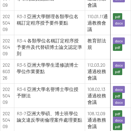
09
會議
202
R3-3 亞洲大學辦理各類學位名
110.01.11通
pdf
504
稱訂定程序授予要件要點
過教務會
docx
09
議
202
R3-4 各類學位名稱訂定程序授
教育部法
docx
504
予要件及代替碩博士論文認定準
規
pdf
09
則
202
R3-5 亞洲大學學生逕修讀博士
112.03.20
docx
603
學位作業要點
通過校務
pdf
26
會議
202
R3-6 亞洲大學名譽博士學位授
108.02.13
docx
504
予辦法
通過校務
pdf
09
會議
docx
202
R3-7 亞洲大學碩、博士班學位
108.12.09
pdf
504
論文違反學術倫理案件處理要點
通過教務
docx
09
會議
pdf