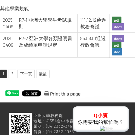
其他學業規範
2025
R7-1 亞洲大學學生考試規
111.12.12通過
pdf
0409
則
教務會議
docx
2025
R7-2 亞洲大學各類證明書
95.08.01通過
docx
0409
及成績單申請規定
行政會議
pdf
doc
1
2
下一頁
最後
Print this page
Share
亞洲大學教務處
Q小寶
地址：41354台中市霧峰區柳豐路500號
你需要我的幫忙嗎？
電話：(04)2332-3456
傳真：(04)2332-1063