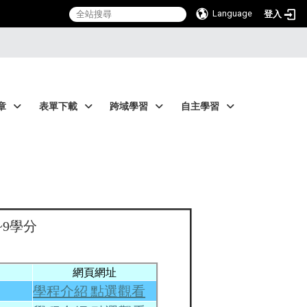
Language
登入
章
表單下載
跨域學習
自主學習
~9學分
網頁網址
學程介紹 點選觀看