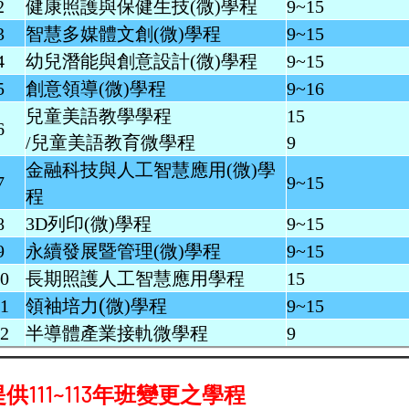
2
健康照護與保健生技
(微)
學程
9~15
3
智慧多媒體文創
(微)
學程
9~15
4
幼
兒潛能與創意設計(微)學程
9~15
5
創意領導
(微)
學程
9~16
兒童美語教學學程
15
6
/兒童美語教育微學程
9
金融科技與人工智慧應用
(微)
學
7
9~15
程
8
3
D列印(微)學程
9~15
9
永續發展暨管理
(微)
學程
9~15
0
長期照護人工智慧應用學程
15
(
1
領袖培力
微)
學程
9~15
2
半導體產業接軌微學程
9
供111~113年班變更之學程