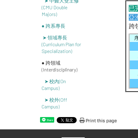
➤ 中醫大雙主修
(CMU Double
已
Majors)
亞
● 跨系專長
跨
➤ 領域專長
(Curriculum Plan for
Specialization)
● 跨領域
(Interdisciplinary)
➤ 校內(On
Campus)
➤ 校外(Off
Campus)
Print this page
Share