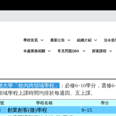
:::
:::
學校首頁
最新公告
組織介紹
法令規
本處業務相關
常見問題Q&A
探索課程
洲大學「校內跨領域學程」
：必修6~10學分，選修6
領域學程上課時間均排於每週四、五上課。
號
學程名稱
學分
創業創客
(微)
學程
9~15
1