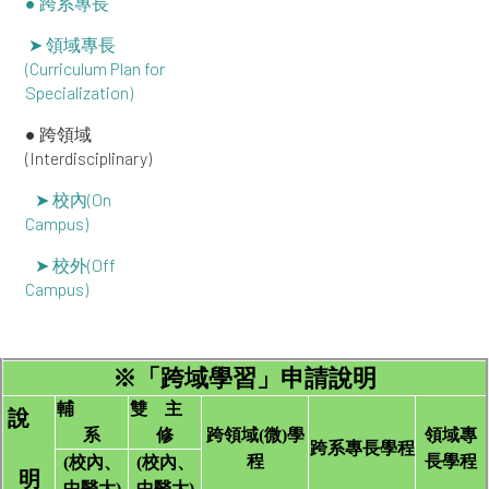
● 跨系專長
➤ 領域專長
(Curriculum Plan for
Specialization)
● 跨領域
(Interdisciplinary)
➤ 校內(On
Campus)
➤ 校外(Off
Campus)
※
「跨域學習」申請說明
輔
雙 主
說
系
修
跨領域(微)學
領域專
跨系專長學程
程
長學程
(
校內、
(
校內、
明
中醫大)
中醫大)