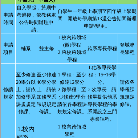
自入學起，於期中
自學生一年級上學期至四年級上學期
申請
考過後，依教務處
間，開放每學期第13週公告期間辦理
時間
公告時間辦理申
申請/變更。
請。
1.
校內跨領域
申請
(微)學程
領域專
輔系
雙主修
跨系專長學程
項目
2.跨校跨領域
長學程
學程
1.
他系專長學
至少修達
至少修達
1.學
程：至少
程：15~16學
20學分以
40學分學
修達12學分
分。
請依各
修讀
上，請依
上，請依
2.微
學程：至
2.
次專長：請
學程課
規定
加修學系
加修學系
少修達9學分
修畢提供他系
規規定
課規規定
課規規定
請依各學程課
專長學程的學
修課。
修課。
修課。
規規定修課。
系開設之三門
專業課程。
1.校
內跨領域
1.
校內
學程：
輔系：