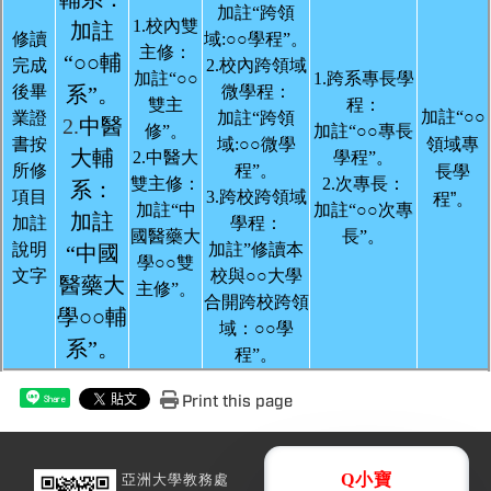
加註“跨領
1.
校內雙
加註
修讀
域:○○學程”。
主修：
“○○輔
完成
2.
校
內跨領域
加註“○○
1.
跨系專長學
後畢
系”。
微學程：
雙主
程：
加註“○○
業證
加註“跨領
2.
中醫
修”。
加註“○○專長
書按
域:○○微學
領域專
大輔
2.
中醫大
學程”。
所修
程”。
長學
雙主修：
2.
次專長：
系：
項目
3.
跨校跨領域
程
”。
加註“中
加註“○○次專
加註
加註
學程：
國醫藥大
長”。
說明
加註”修讀本
“中國
學○○雙
文字
校與○○大學
醫藥大
主修”。
合開跨校跨領
學○○輔
域：○○學
系”。
程”。
Print this page
Share
亞洲大學教務處
Q小寶