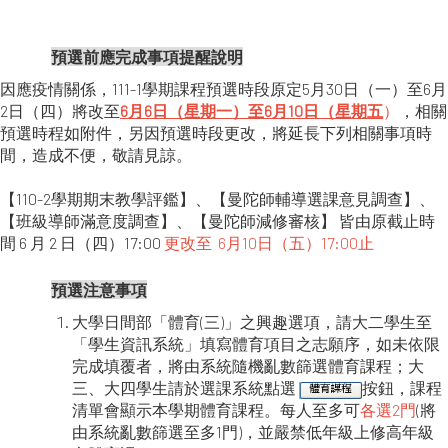
預選前應完成事項提醒說明
因應疫情關係，111-1學期課程預選時段原定5月30日（一）至6月
2日（四）將改至
6月6日（星期一）至6月10日（星期五
）
，相關
預選時程如附件，另因預選時段更改，將延長下列相關事項時
間，造成不便，敬請見諒。
【110-2學期期末教學評鑑】、【曼陀師輔導選課意見調查】、
【班級導師滿意度調查】、【曼陀師減修審核】 皆由原截止時
間 6 月 2 日（四）17:00
更改至 6月10日（五）17:00止
預選注意事項
大學日間部「體育(三)」之興趣選項，請大二學生至
「學生資訊系統」填寫體育項目之志願序，如未依限
完成填覆者，將由系統隨機亂數篩選體育課程；大
三、大四學生請於選課系統點選
按鈕，課程
清單會顯示本學期體育課程。每人至多可
各選2門
(將
由系統亂數篩選至多1門)，並嚴禁低年級上修高年級