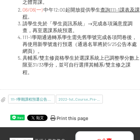
之體育課。
06/06(一)
中午12:00起開放提供學生
查詢111-1課表及課
程
。
請學生先於「學生資訊系統」→完成各項滿意度調
查，再至選課系統預選。
111-1學期通過轉系學生需先舊學號完成各項問卷後，
再使用新學號進行預選（通過名單將於5/25公告本處
網頁）。
具輔系/雙主修資格學生於選課系統上已調整學分數上
限至31/33學分，並可自行選擇其輔系/雙主修之課
程。
111-1學期課程預選公告.pdf
2022-1st_Course_Pre-Selection-English.pdf
Print this page
Share