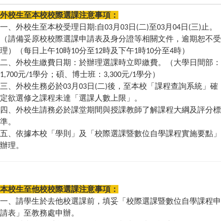
外校生至本校
校際選課注意事項
：
一、外校生至本校受理日期
自
月
日
二
至
月
日
三
止。
:
03
03
(
)
03
04
(
)
（請備妥原校校際選課申請表及身分證等相關文件，逾期恕不受
理）（每日上午
時
分至
時及下午
時
分至
時）
10
10
12
1
10
4
二、外校生繳費日期：於辦理選課時立即繳費。（大學日間部：
元
學分；碩、博士班：
元
學分）
1,700
/1
3,300
/1
三、外校生務必於
月
日
二
後，至本校「課程查詢系統」確
03
03
(
)
定欲選修之課程未達「選課人數上限」。
四、
外校生請務必於課堂期間與授課教師了解課程大綱及評分標
準。
五、
依據本校「學則」及「校際選課暨數位自學課程實施要點」
辦理。
本校生至他校校際選課注意事項：
一、請學生於去他校選課前，填妥「校際選課暨數位自學課程申
請表」至教務處申辦。