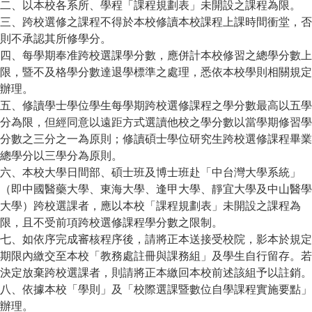
二、以本校各系所、學程「課程規劃表」未開設之課程為限。
三、跨校選修之課程不得於本校修讀本校課程上課時間衝堂，否
則不承認其所修學分。
四、每學期奉准跨校選課學分數，應併計本校修習之總學分數上
限，暨不及格學分數達退學標準之處理，悉依本校學則相關規定
辦理。
五、修讀學士學位學生每學期跨校選修課程之學分數最高以五學
分為限，但經同意以遠距方式選讀他校之學分數以當學期修習學
分數之三分之一為原則；修讀碩士學位研究生跨校選修課程畢業
總學分以三學分為原則。
六、本校大學日間部、碩士班及博士班赴「中台灣大學系統」
（即中國醫藥大學、東海大學、逢甲大學、靜宜大學及中山醫學
大學）跨校選課者，應以本校「課程規劃表」未開設之課程為
限，且不受前項跨校選修課程學分數之限制。
七、如依序完成審核程序後，請將正本送接受校院，影本於規定
期限內繳交至本校「教務處註冊與課務組」及學生自行留存。若
決定放棄跨校選課者，則請將正本繳回本校前述該組予以註銷。
八、依據本校「學則」及「校際選課暨數位自學課程實施要點」
辦理。