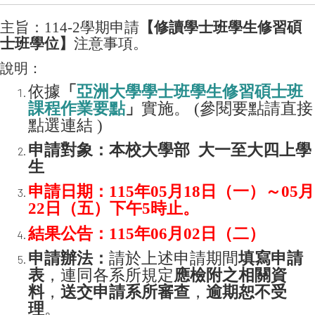
主旨：114-2學期申請
【修讀學士班學生修習碩
士班學位】
注意事項。
說明：
依據
「
亞洲大學學士班學生修習碩士班
課程作業要點
」
實施。 (參閱要點請直接
點選連結 )
申請對象：本校大學部 大一至大四上學
生
申請日期：115年05月18日（一）～05月
22日（五）下午5時止。
結果公告：115年06月02日（二）
申請辦法：
請於上述申請期間
填寫申請
表
，連同各系所規定
應檢附之相關資
料
，
送交申請系所審查
，
逾期恕不受
理
。