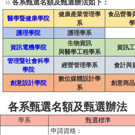
各系甄選名額及甄選辦法如下：
健康產業管理學
食品營養
醫學暨健康學院
系
學
護理學院
護理學系
生物資訊
資訊電機學院
資訊工
與醫學工程學系
管理暨社會科學
經營管理學系
會計與
學院
數位媒體設計學
創意設計學院
創意商品
系
各系甄選名額及甄選辦法
學系
甄選標準
申請資格：