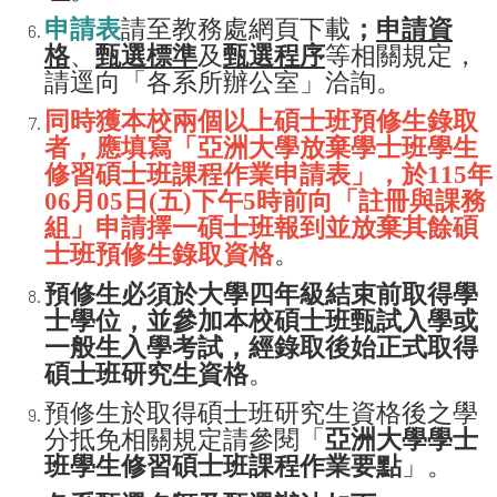
申請表
請至教務處網頁下載
；
申請資
格
、
甄選標準
及
甄選程序
等相關規定，
請逕向「各系所辦公室」洽詢。
同時獲本校兩個以上碩士班預修生錄取
者，應填寫「亞洲大學放棄學士班學生
修習碩士班課程作業申請表」，於
115年
06月05日(五)下午5時前
向「註冊與課務
組」申請擇一碩士班報到並放棄其餘碩
士班預修生錄取資格
。
預修生必須於大學四年級結束前取得學
士學位，並參加本校碩士班甄試入學或
一般生入學考試，經錄取後始正式取得
碩士班研究生資格
。
預修生於取得碩士班研究生資格後之學
分抵免相關規定請參閱「
亞洲大學學士
班學生修習碩士班課程作業要點
」。