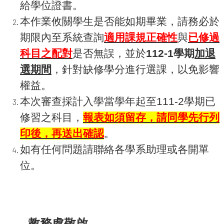
給學位證書。
本作業攸關學生是否能如期畢業，請務必於
期限內至系統查詢
適用課規正確性
與
已修過
科目之配對
是否無誤，並於
112-1學期
加退
選期間
，針對缺修學分進行選課，以免影響
權益。
本次審查採計入學當學年起至111-2學期已
修習之科目，
報表如須留存，請同學先行列
印後，再送出確認
。
如有任何問題請聯絡各學系助理或各開
單
位。
教務處敬啟