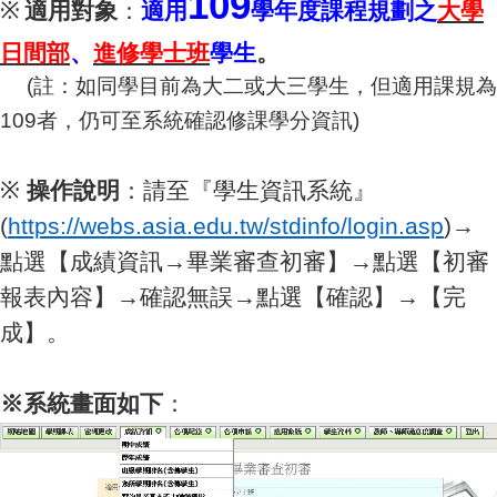
109
※
適用對象
：
適用
學年度課程規劃之
大學
日間部
、
進修學士班
學生
。
(
註：如同學目前為大二或大三學生，但適用課規為
109者，仍可至系統確認修課學分資訊)
※
操作說明
：請至『學生資訊系統』
(
https://webs.asia.edu.tw/stdinfo/login.asp
)→
點選【
成績資訊→畢業審查初審】→點選【初審
報表內容】→確認無誤→點選【確認】→【完
成】。
※系統畫面如下
：