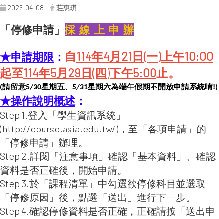
2025-04-08
莊惠琪
「停修申請」
採 線 上 申 辦
自
114年4月21日(一)上午10:00
★申請期限
：
起至
114年5月29日(四
)下午5:00
止。
請留意
星期五、
星期六為端午假期不開放申請系統唷
(
5/30
5/31
!)
★操作說明概述
：
Step 1.登入「學生資訊系統」
(http://course.asia.edu.tw/)，至「各項申請」的
「停修申請」辦理。
Step 2.詳閱「注意事項」確認「基本資料」、確認
資料是否正確後，開始申請。
Step 3.於「課程清單」中勾選欲停修科目並選取
「停修原因」後，點選「送出」進行下一步。
Step 4.確認停修資料是否正確，正確請按「送出申