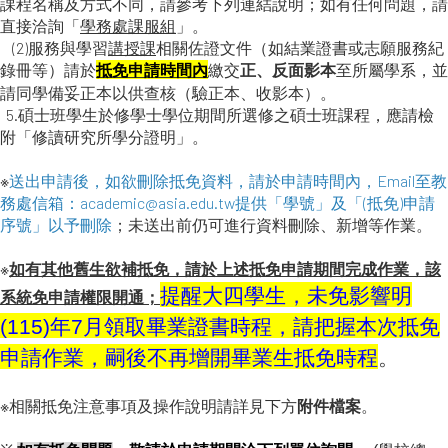
課程名稱及方式不同，請參考下列連結說明；如有任何問題，請
直接洽詢「
學務處課服組
」。
(2)
服務與學習
講授課
相關佐證文件（如結業證書或志願服務紀
錄冊等）請於
繳交
正、反面影本
至所屬學系，並
抵免申請時間
內
請同學備妥正本以供查核（驗正本、收影本）。
5.碩士班學生於修學士學位期間所選修之碩士班課程，應請檢
附「修讀研究所學分證明」。
※
送出申請後，如欲刪除抵免資料，請於申請時間內，Email至教
務處信箱：academic@asia.edu.tw提供「學號」及「(抵免)申請
序號」以予刪除
；未送出前仍可進行資料刪除、新增等作業。
※
如有其他舊生欲補抵免，請於上述抵免申請期間完成作業，該
提醒大四學生，
未
免影響明
系統免申請權限開通
；
(115)年7月領取畢業證書時程
，請把握本次抵免
申請作業
，
嗣後不再增開畢業生抵免時程
。
※
相關抵免注意事項及操作說明請詳見下方
附件檔案
。