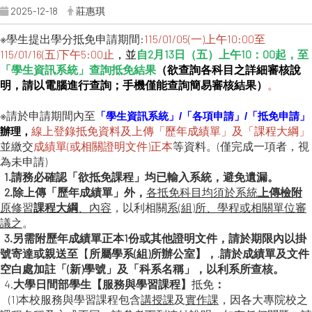
2025-12-18
莊惠琪
※學生提出學分抵免申請期間:
115/01/05(一)上午10:00至
115/01/16(五)下午5:00止
，並
自
2月13日（五）上午10：00起，至
「學生資訊系統」查詢抵免結果
（欲查詢各科目之詳細審核說
明，請以電腦進行查詢；手機僅能查詢簡易審核結果）
。
※請於申請期間內至
「學生資訊系統」
/
「各項申請」/「抵免申請」
線上登錄抵免資料及上傳「歷年成績單」及「課程大綱」
辦理，
並繳交
成績單(或相關證明文件)正本
等資料。(僅完成一項者，視
為未申請)
1.請務必確認「欲抵免課程」均已輸入系統，避免遺漏。
2.除上傳「歷年成績單」外，
各抵免科目均須於系統
上傳檢附
原修習
課程大綱
、內容
，以利相關
系(組)所、學程或相關單位審
議之
。
3.另需附
歷年成績單正本1份
或其他證明文件，請於期限內以
掛
號寄達或親送至
【
所屬學系(組)所辦公室】，
.
請於成績單及文件
空白處加註「(新)學號」及「科系名稱」，以利系所查核。
4.
大學日間部學生【服務與學習課程】
抵免
：
(1)本校服務與學習課程包含
講授課
及
實作課
，因各大專院校之