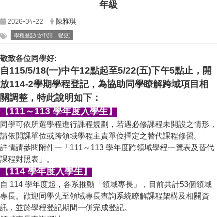
年級
2026-04-22
陳雅琪
學程登記(含申請、變更)
敬致各位同學好:
自115/5/18(一)中午12點起至5/22(五)下午5點止，開
放114-2學期學程登記，為協助同學瞭解跨域項目相
關調整，特此說明如下：
【111～113 學年度入學生】
同學可依所選學程進行課程規劃，若遇必修課程未開設之情形，
請依開課單位或跨領域學程主責單位擇定之替代課程修習。
詳情請參閱附件一「111～113 學年度跨領域學程一覽表及替代
課程對照表」。
【114 學年度入學生】
自 114 學年度起，各系推動「領域專長」，目前共計53個領域
專長。歡迎同學先至領域專長查詢系統瞭解課程架構及相關資
訊，並於學程登記期間一併完成登記。