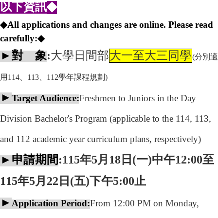
◆
以下資訊
◆
All applications and changes are online. Please read
carefully:
◆
►
對 象
:
大學日間部
大一至大三同學
(
分別適
用114、113、112學年課程規劃)
►
Target Audience:
Freshmen to Juniors in the Day
Division Bachelor's Program (applicable to the 114, 113,
and 112 academic year curriculum plans, respectively)
►
申請期間
:115
年5月18日(一)中午12:00至
115年5月22日(五)下午5:00止
►
Application Period:
From 12:00 PM on Monday,