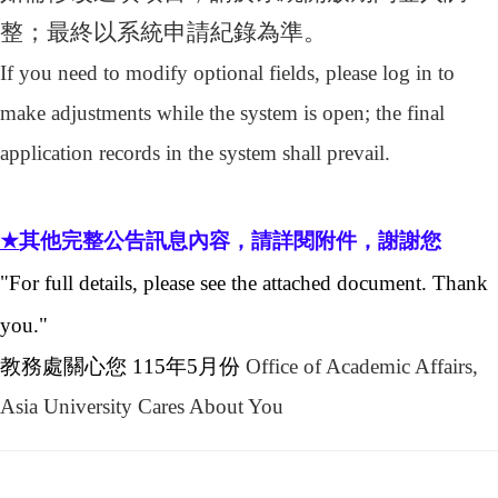
整；最終以系統申請紀錄為準
。
If you need to modify optional fields, please log in to
make adjustments while the system is open; the final
application records in the system shall prevail.
★
其他完整公告訊息內容，請詳閱附件，謝謝您
"For full details, please see the attached document. Thank
you."
教務處關心您
115
年
5
月份
Office of Academic Affairs,
Asia University Cares About You