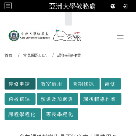
亞洲大學教務處
:::
Toggle 
首頁
常見問題Q&A
課後輔導作業
:::
停修申請
教室借用
暑期修課
超修
跨校選課
預選及加退選
課後輔導作業
課程學程化
專長學程化