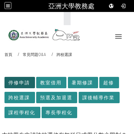
亞洲大學教務處
:::
Toggle 
首頁
常見問題Q&A
跨校選課
:::
停修申請
教室借用
暑期修課
超修
跨校選課
預選及加退選
課後輔導作業
課程學程化
專長學程化