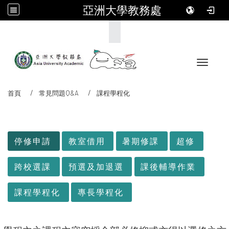
亞洲大學教務處
:::
Toggle 
首頁
常見問題Q&A
課程學程化
:::
停修申請
教室借用
暑期修課
超修
跨校選課
預選及加退選
課後輔導作業
課程學程化
專長學程化