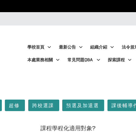
:::
:::
學校首頁
最新公告
組織介紹
法令規
本處業務相關
常見問題Q&A
探索課程
超修
跨校選課
預選及加退選
課後輔導
課程學程化適用對象?