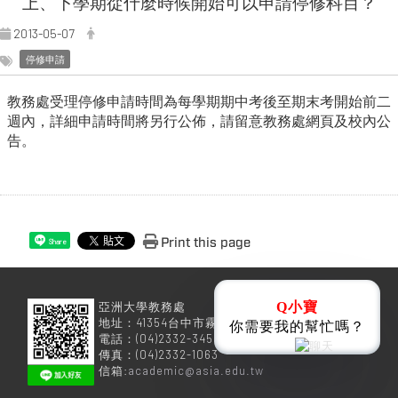
上、下學期從什麼時候開始可以申請停修科目？
2013-05-07
停修申請
教務處受理停修申請時間為每學期期中考後至期末考開始前二
週內，詳細申請時間將另行公佈，請留意教務處網頁及校內公
告。
Print this page
Share
亞洲大學教務處
Q小寶
地址：41354台中市霧峰區柳豐路500號
你需要我的幫忙嗎？
電話：(04)2332-3456
傳真：(04)2332-1063
信箱:
academic@asia.edu.tw