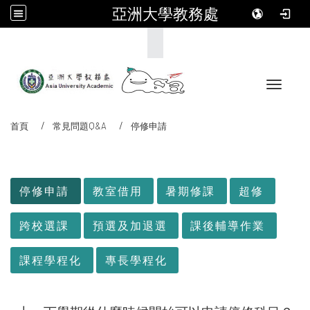
亞洲大學教務處
:::
Toggle 
首頁
常見問題Q&A
停修申請
:::
停修申請
教室借用
暑期修課
超修
跨校選課
預選及加退選
課後輔導作業
課程學程化
專長學程化