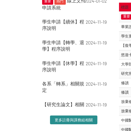
線上文件
2024-01-02
重要
熱門
申請系統
標題
重要
學生申請【續休】程
2024-11-19
畢業
序說明
學生
學生申請【轉學、退
2024-11-19
【復
學】程序說明
悠遊
學生申請【休學】程
2024-11-19
大學
序說明
研究
修讀
各系「轉系」相關規
2024-11-19
定
修讀
放棄
【研究生論文】相關
2024-11-19
放棄
更多註冊與課務組相關
中國
中國