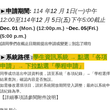
申請期間
:
114
年
12
月
1
日(一)中午
►
12:00至114年
12
月
5
日(
五
)
下午5:00截止
Dec.
01
(Mon.) (12:00p.m.) ~
Dec.
05
(
Fri
.)
(5:00 p.m.)
(
請同學們在截止日期前提出申請或變更，別忘了唷!!)
學生資訊系統
→ 點選「各項
►系統路徑 :
申請」→ 下拉點選「學程申請」
同學成功送出申請資料後，請至系統「各項紀錄」→「學程選擇
結果查詢」確認內容是否無誤。
如需修改選填項目，請於系統開放期間登入調整；最終以系統申
請紀錄為準
。
【詳細事項請參閱附件說明】
敬祝 順心