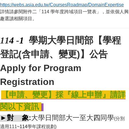
https://webs.asia.edu.tw/CoursesRoadmap/DomainExpertise
詳情請參閱附件二「114 學年度跨域項目一覽表」，並依個人興
趣選讀相關項目。
11
4
-
1
學期大學日間部【學程
登記(含申請、變更)】公告
Apply for Program
Registration
【申請、變更】採『線上申辦』請詳
閱以下資訊
對 象
:
大學日間部大一至大
四
同學
►
(
分別
適用111
~114
學年課程規劃)