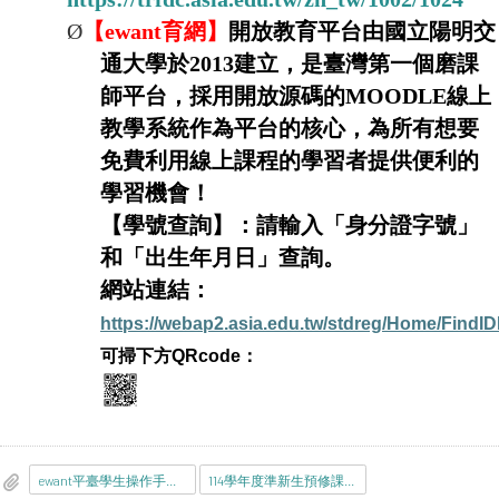
Ø
【
ewant
育網
】
開放教育平台由國立陽明交
通大學於
2013
建立，是臺灣第一個磨課
師平台，採用開放源碼的
MOODLE
線上
教學系統作為平台的核心，為所有想要
免費利用線上課程的學習者提供便利的
學習機會！
【學號查詢】：請輸入「身分證字號」
和「出生年月日」查詢。
網站連結：
https://webap2.asia.edu.tw/stdreg/Home/Find
可掃下方QRcode：
ewant平臺學生操作手冊_20221027.pdf
114學年度準新生預修課程選課資訊.pdf