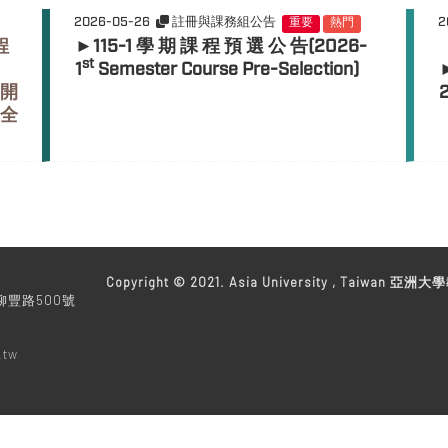
2026-05-26
註冊與課務組公告
2
重要
熱門
►115-1 學 期 課 程 預 選 公 告(2026-
程
st
1
Semester Course Pre-Selection)
開
全
教務處
Copyright © 2021. Asia University , Taiwan 亞洲大學
柳豐路500號
.tw