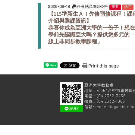
2026-06-18
註冊與課務組公告
重要
熱門
【115
準新生ＡＩ先修預修課程！課
介紹與選課資訊
】
恭喜你成為亞洲大學的一份子！想在
學前先認識亞大嗎？提供您多元的「
線上非同步教學課程」
Print this page
Share
亞洲大學
地址：41354台中市霧峰區
電話：(04)2332-3456
傳真：(04)2332-1063
信箱:
academic@asia.edu