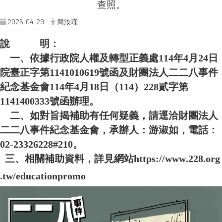
查照。
2025-04-29
簡汝瑾
說 明：
一、依據行政院人權及轉型正義處114年4月24日
院臺正字第1141010619號函及財團法人二二八事件
紀念基金會114年4月18日（114）228貳字第
1141400333號函辦理。
二、如對旨揭補助有任何疑義，請逕洽財團法人
二二八事件紀念基金會，承辦人：游淑如，電話：
02-23326228#210。
三、相關補助資料，詳見
網
站
h
t
t
p
s
:
/
/
w
w
w
.
2
2
8
.
o
r
g
.
t
w
/
e
d
u
c
a
t
i
o
n
p
r
o
m
o