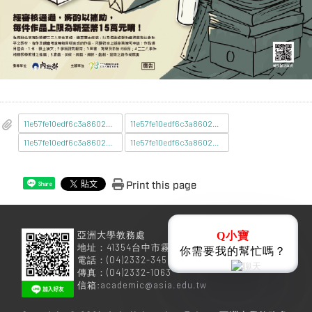
11e57fe10edf6c3a860254f6505f6648_A09000000E_1140044811_senddoc3_Attach1.PDF
11e57fe10edf6c3a860254f6505f6648_A09000000E_1140044811_senddoc3_Attach2.pdf
11e57fe10edf6c3a860254f6505f6648_A09000000E_1140044811_senddoc3_Attach3.pdf
11e57fe10edf6c3a860254f6505f6648_A09000000E_1140044811_senddoc3_Attach4.pdf
Print this page
Share
亞洲大學教務處
Q小寶
地址：41354台中市霧峰區柳豐路500號
你需要我的幫忙嗎？
電話：(04)2332-3456
傳真：(04)2332-1063
信箱:
academic@asia.edu.tw