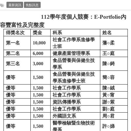
最新資訊
焦點訊息
112
學年度個人競賽：E-Portfolio內
容豐富性及完整度
得獎名次
獎金
科系
姓名
社會工作學系進修學
第一名
10,000
藩○柔
士班
第二名
6,000
健康產業管理學系
王○庭
食品營養與保健生技
第三名
3,000
陳○錡
學系
食品營養與保健生技
優等
1,500
簡○容
學系進修學士班
優等
1,500
社會工作學系
陳○絨
優等
1,500
社會工作學系
黃○甯
優等
1,500
資訊傳播學系
謝○紫
優等
1,500
社會工作學系
劉○庭
優等
1,500
外國語文系
周○君
醫學檢驗暨生物技術
優等
1,500
許○娣
學系