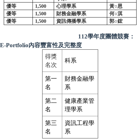
優等
1,500
心理學系
黃○恩
優等
1,500
財務金融學系
何○淇
優等
1,500
資訊傳播學系
郭○鋐
112
學年度團體競賽：
E-Portfolio內容豐富性及完整度
得獎
科系
名次
第一
財務金融學
名
系
第二
健康產業管
名
理學系
第三
資訊工程學
名
系