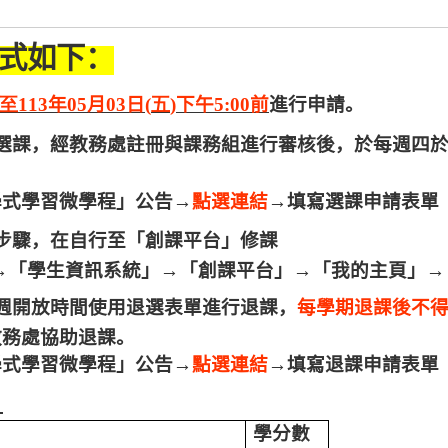
式如下：
至
11
3
年
0
5
月
03
日
(
五
)
下午
5:00
前
進行申請。
選課，經教務處註冊與課務組進行審核後，於每週四
學式學習微學程」公告→
點選連結
→填寫選課申請表單
步驟，在自行至「創課平台」修課
→「學生資訊系統」→「創課平台」→「我的主頁」→
週開放時間使用退選表單進行退課，
每學期退課後不
教務處協助退課。
學式學習微學程」公告→
點選連結
→填寫退課申請表單
：
學分數