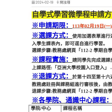
2024-02-19
簡汝瑾
自學式學習微學程申請方
※
申請期限：
11
3
年
0
2
月
19
日
(
一
)
※
選課方式：
使用加選表單進行
入學生課表內，即可逕自進行學習。
選課步驟
:
教務處網頁「
112-2
學期自
※
課程實施：
請同學先完成選課
上課路徑
:
「亞洲大學校園入口登入」
※
退課方式：
於第十四至第十六
教務處註冊與課務組進行審核後，由
退課步驟
:
教務處網頁「
112-2
學期自
※
各學院、通識中心課程
學院
/
中心
課程名稱