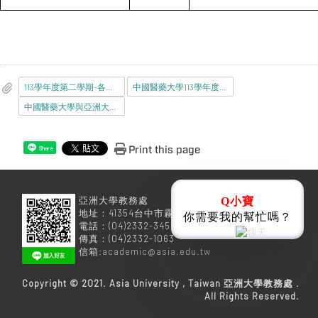
113學年度第二學期-各系開放_本校_或_中醫大_學生申請_輔系_雙主修_繳交資料與修習科目學分規定.pdf
中國醫藥大學113學年度第2學期開放_本校_或_亞洲大學_學生申請_輔系_雙主修_注意事項.pdf
中國醫藥大學與亞洲大學學生修讀輔系_雙主修申請表_new.odt
Print this page
Share
亞洲大學教務處
Q小寶
地址：41354台中市霧峰區柳豐路500號
你需要我的幫忙嗎？
電話：(04)2332-3456
傳真：(04)2332-1063
信箱:
academic@asia.edu.tw
Copyright © 2021. Asia University , Taiwan 亞洲大學教務處 .
All Rights Reserved.