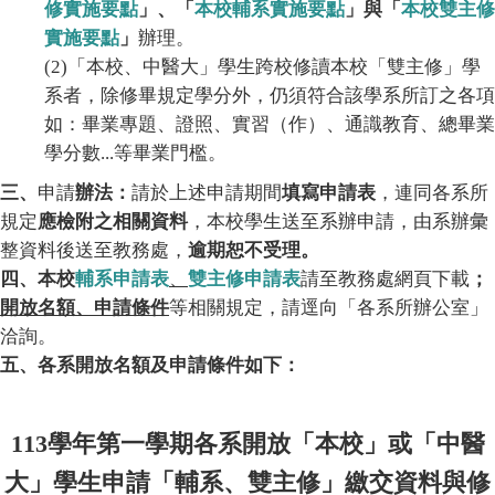
修實施要點
」、「
本校輔系實施要點
」與「
本校雙主修
實施要點
」
辦理。
(2)「本校、中醫大」學生跨校修讀本校「雙主修」學
系者，除修畢規定學分外，仍須符合該學系所訂之各項
如：畢業專題、證照、實習（作）、通識教育、總畢業
學分數...等畢業門檻。
三、
申請
辦法：
請於上述申請期間
填寫申請表
，連同各系所
規定
應檢附之相關資料
，本校學生送至系辦申請，由系辦彙
整資料後送至教務處，
逾期恕不受理。
四、本校
輔系申請表
、
雙主修申請表
請至教務處網頁下載
；
開放名額、申請條件
等相關規定，請逕向「各系所辦公室」
洽詢。
：
五、各系開放名額及申請條件如下
113學年第一學期各系開放「本校」或「中醫
大」學生申請「輔系、雙主修」繳交資料與修