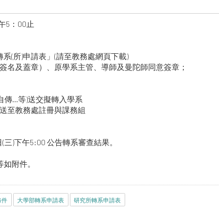
午5：00止
系(所)申請表」(請至教務處網頁下載)
簽名及蓋章）、原學系主管、導師及曼陀師同意簽章；
自傳…等)送交擬轉入學系
送至教務處註冊與課務組
三)下午5:00 公告轉系審查結果。
等如附件。
條件
大學部轉系申請表
研究所轉系申請表