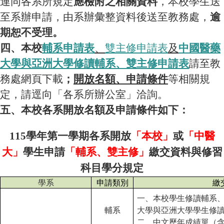
連同各系所規定
應檢附之相關資料
，本校學生送
至系辦申請，由系辦彙整資料後送至教務處，
逾
期恕不受理。
四、本校
輔系申請表
、
雙主修申請表
及
中國醫藥
大學與亞洲大學修讀輔系、雙主修申請表
請至教
務處網頁下載
；
開放名額、申請條件
等相關規
定，請逕向「各系所辦公室」洽詢。
：
五、本校各系開放名額及申請條件如下
115
學年第一學期各系開放
「本校」
或
「中醫
大」
學生申請
「輔系、雙主修」
繳交資料與修習
科目學分規定
學系
申請類別
繳
一、本校學生修讀輔系
輔系
大學與亞洲大學學生修
二、中文歷年成績單（