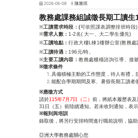
2026-06-08
陳雅琪
教務處課務組誠徵長期工讀生
※
工讀需求時段：
(
可依照課表調整排班時段
)
※
需求人數：
1-2
名( 大一、大二學生優先)
※
工讀地點：
行政大樓
L
棟
1
樓辦公室
(
教務處
※
工讀待遇：
196
元
/
時。
※
主要工讀內容：
教務處櫃檯諮詢引導、接
※
徵求條件
具備積極主動的工作態度，待人有禮，
能配合學期期間及寒、暑假長期工讀者
※
應徵方式
請於
115
年
7
月
7
日（二）
前，將紙本履歷表及
31
日（五）前陸續通知。若未收到通知，表
※
報到與培訓
錄取後，將另行安排時間進行職前說明，協助
亞洲大學教務處關心您