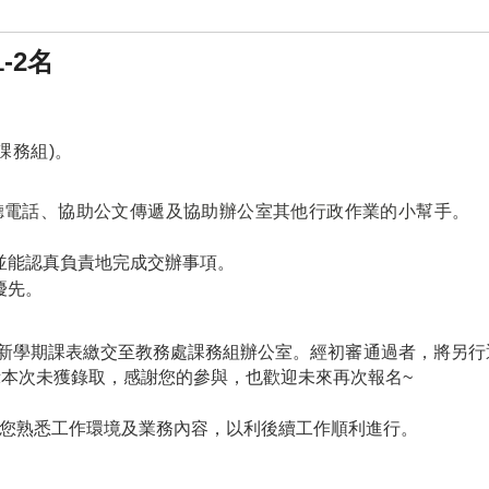
1-2
名
課務組
)
。
聽電話、協助公文傳遞及協助辦公室其他行政作業的小幫手。
並能認真負責地完成交辦事項。
優先。
新學期課表繳交至教務處課務組辦公室。經
初審
通過者，將另行
示本次未獲錄取，感謝您的參與，也歡迎未來再次報名
~
您熟悉工作環境及業務內容，以利後續工作順利進行。