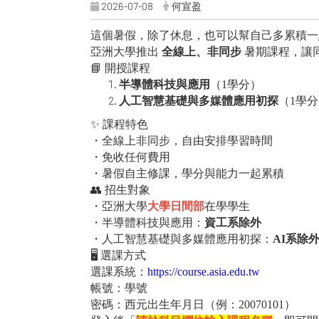
2026-07-08
何宣盈
這個暑假，除了休息，也可以幫自己多累積一
亞洲大學推出
全線上、非同步
暑期課程，讓
📘
開授課程
半導體科技與應用
（1學分）
人工智慧基礎與多媒體應用初探
（1學
✨
課程特色
・全線上非同步，自由安排學習時間
・免收任何費用
・暑假自主修課，學分與能力一起累積
👥
招生對象
・亞洲大學
大學日間部
在學學生
・半導體科技與應用：
資工系除外
・人工智慧基礎與多媒體應用初探：
AI系除
🖥
選課方式
選課系統：
https://course.asia.edu.tw
帳號：學號
密碼：西元出生年月日（例：20070101）