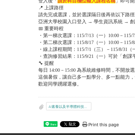
登入後「
請於科目欄位輸入課程名稱
」即可開
📍
上課路徑
請先完成選課，並於選課隔日後再依以下路徑
亞洲大學校園入口登入 → 學生資訊系統 → 創
📅
重要時程
・第一梯次選課：115/7/13（一）10:00－115/7/
・第二梯次選課：115/8/17（一）10:00－115/8/
・線上課程期間：115/7/1（三）－115/8/31
・查詢修習結果：115/9/21（一）可於「創
🔧
提醒
每日 14:00－15:00 為系統維修時間，不開放
這個暑假，讓自己多一點學分、多一點能力，
歡迎同學踴躍選修。
AI素養以及半導體科技暑期課程資訊20260708.png
Print this page
Share