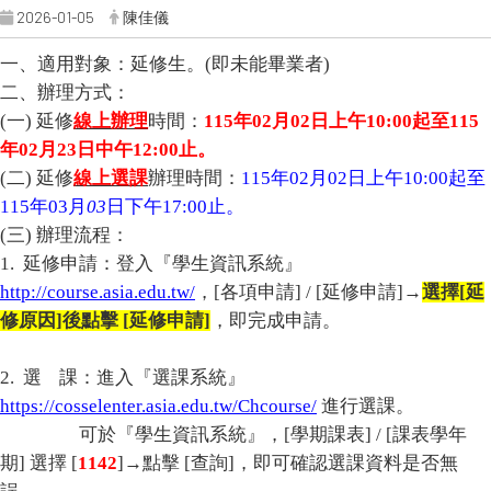
2026-01-05
陳佳儀
一
、
適用對象：延修生。
(
即未能畢業者
)
二
、辦理方式：
(
一
)
延修
線上辦理
時間：
115
年
02
月
02
日上午
10:00
起至
115
年
02
月
23
日中午
12:00
止。
(
二
)
延修
線上選課
辦理時間：
115
年
02
月
02
日上午
10:00
起至
115年
03
月
03
日下午
17:00
止。
(
三
)
辦理流程：
1.
延修申請：登入『學生資訊系統』
http://course.asia.edu.tw/
，
[
各項申請
] / [
延修申請
]
→
選擇
[
延
修原因
]
後點擊
[
延修申請
]
，即完成申請。
2.
選
課：進入『選課系統』
https://cosselenter.asia.edu.tw/Chcourse/
進行選課。
可於『學生資訊系統』，
[
學期課表
] / [
課表學年
期
]
選擇
[
1142
]
→點擊
[
查詢
]
，即可確認選課資料是否無