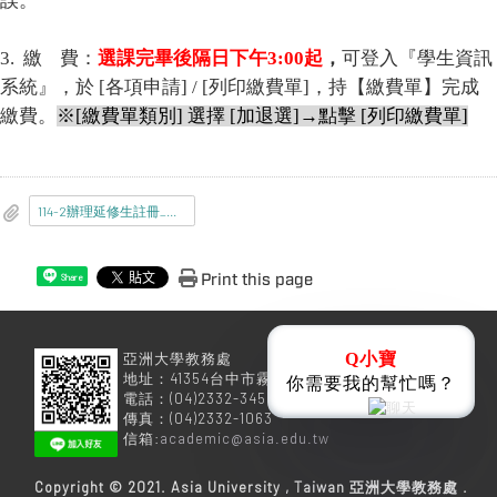
誤。
3.
繳
費：
選課完畢後隔日下午
3:00
起
，
可登入『學生資訊
系統』，於
[
各項申請
] / [
列印繳費單
]
，持【繳費單】完成
繳費。
※
[
繳費單類別
]
選擇
[
加退選
]
→點擊
[
列印繳費單
]
114-2辦理延修生註冊_選課_繳費事宜.pdf
Print this page
Share
亞洲大學教務處
Q小寶
地址：41354台中市霧峰區柳豐路500號
你需要我的幫忙嗎？
電話：(04)2332-3456
傳真：(04)2332-1063
信箱:
academic@asia.edu.tw
Copyright © 2021. Asia University , Taiwan 亞洲大學教務處 .