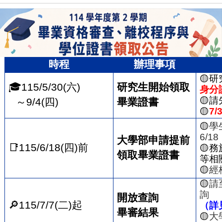
時程
辦理事項
🟡
研
🎓
115/5/30(
六
)
研究生開始領取
身分
🟡
請
～
9/4(
四
)
畢業證書
🟡
7/
🟡
學
6/18
大學部申請提前
📑
115/6/18(
四
)
前
🟡
務
領取畢業證書
等相
🟡
經
🟡
請
詢
開放查詢
🔎
115/7/7(
二
)
起
（詳
畢審結果
🟡
大