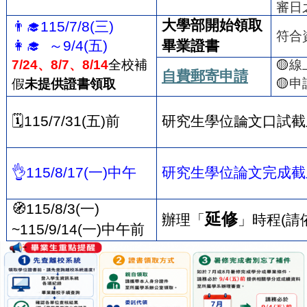
審日
大學部開始領取
👨‍🎓
115/7/8(
三
)
符合
👩‍🎓
～
9/4(
五
)
畢業證書
7/24
、
8/7
、
8/14
全校補
🟡
線
自費郵寄申請
🟡
申
假
未提供證書領取
🗓️
115/7/31(
五
)
前
研究生學位論文口試截
👌
115/8/17(
一
)
中午
研究生學位論文完成截
🧭
115/8/3(
一
)
延修
辦理「
」時程
(
請
~115/9/14(
一
)
中午前