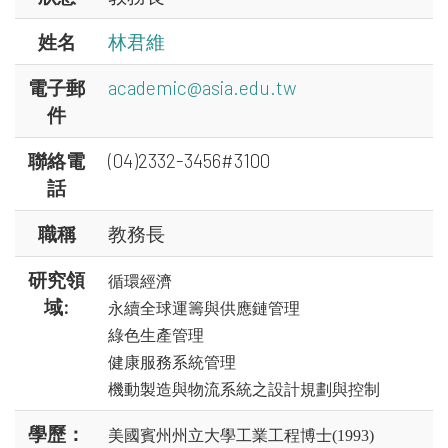
姓名
林君維
電子郵
academic@asia.edu.tw
件
聯絡電
(04)2332-3456#3100
話
職稱
教務長
研究領
循環經濟
域:
永續全球運籌與供應鏈管理
綠色生產管理
健康服務系統管理
機動製造與物流系統之設計規劃與控制
學歷：
美國賓州州立大學工業工程博士(1993)