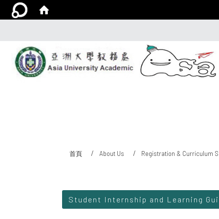
首頁
About Us
Registration & Curriculum S
:::
Student Internship and Learning Gu